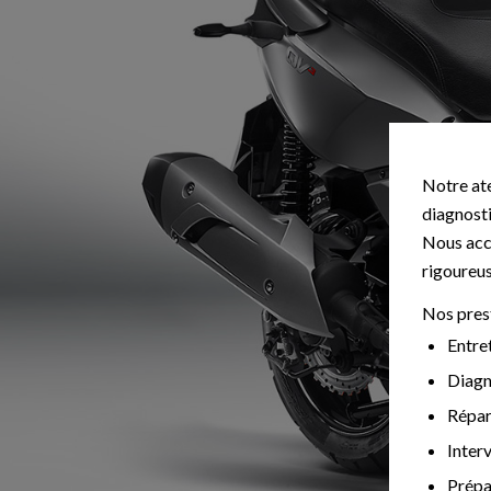
Notre ate
diagnost
Nous acco
rigoureu
Nos pres
Entre
Diagn
Répar
Inter
Prépa