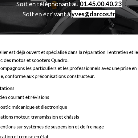
Soit en téléphonant au
01.45.00.40.23
Soit en écrivant à
yves@darcos.fr
lier est déjà ouvert et spécialisé dans la réparation, l’entretien et l
ic des motos et scooters Quadro.
mpagnons les particuliers et les professionnels avec une prise en
se, conforme aux préconisations constructeur.
tations
tien courant et révisions
ostic mécanique et électronique
ations moteur, transmission et châssis
ventions sur systèmes de suspension et de freinage
ration et remise en état