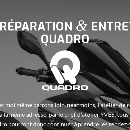
&
 RÉPARATION
ENTRE
QUADRO
et moi même partons loin, néanmoins, l’atelier de 
 à la même adresse, par le chef d’atelier YVES, tous 
ro pourront donc continuer à prendre les rendez-