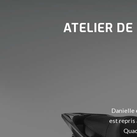
ATELIER DE
Danielle 
est repris
Quad