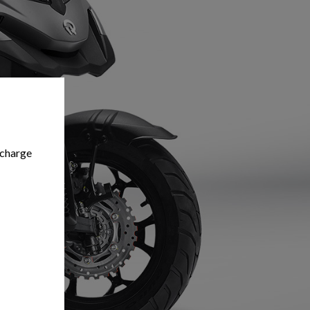
e
 charge