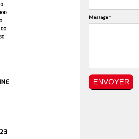
00
H00
Message
*
0
H00
30
INE
 23