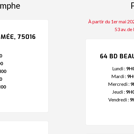
iomphe
P
À partir du 1er mai 2
53 av. de
RMÉE, 75016
64 BD BEA
0
00
Lundi :
9H0
H00
Mardi :
9H
0
Mercredi :
9
H00
Jeudi :
9H0
Vendredi :
9